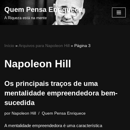
Quem Pensa Enriquece
Pular
A Riqueza está na mente
para
o
conteúdo
Início
»
Arquivos para Napoleon Hill
»
Página 3
Napoleon Hill
Os principais traços de uma
mentalidade empreendedora bem-
sucedida
por
Napoleon Hill
Quem Pensa Enriquece
A mentalidade empreendedora é uma característica