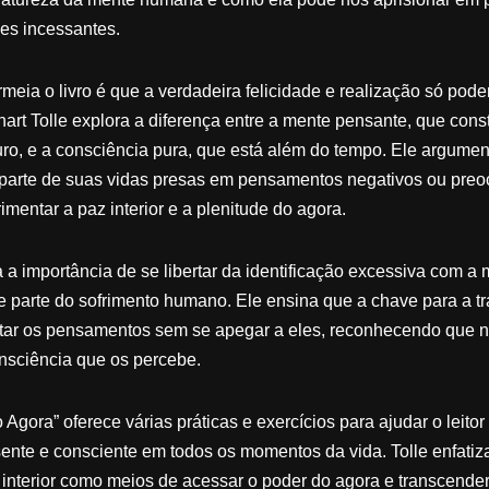
es incessantes.
ermeia o livro é que a verdadeira felicidade e realização só po
art Tolle explora a diferença entre a mente pensante, que con
ro, e a consciência pura, que está além do tempo. Ele argumen
parte de suas vidas presas em pensamentos negativos ou preo
mentar a paz interior e a plenitude do agora.
a importância de se libertar da identificação excessiva com a 
e parte do sofrimento humano. Ele ensina que a chave para a t
itar os pensamentos sem se apegar a eles, reconhecendo que 
sciência que os percebe.
Agora” oferece várias práticas e exercícios para ajudar o leito
sente e consciente em todos os momentos da vida. Tolle enfatiz
 interior como meios de acessar o poder do agora e transcende