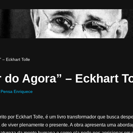
Mente Milionária
 – Eckhart Tolle
 do Agora” – Eckhart To
Pensa Enriquece
ito por Eckhart Tolle, é um livro transformador que busca despe
ia de viver plenamente o presente. A obra apresenta uma abord
natureza da mente humana e como ela pode nos aprisionar em