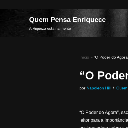
Pular
Quem Pensa Enriquece
para
A Riqueza está na mente
o
conteúdo
Início
»
“O Poder do Agora”
“O Poder
por
Napoleon Hill
Quem 
“O Poder do Agora”, escr
leitor para a importânc
esclarecedora sobre a 